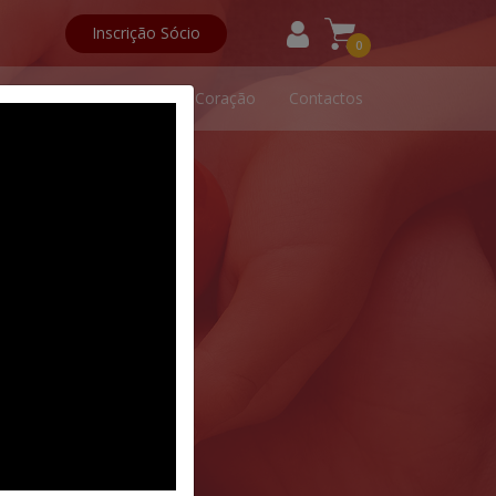
Inscrição Sócio
0
Colabore
Amigos do Coração
Contactos