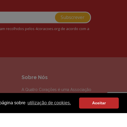
am recolhidos pelos 4coracoes.org de acordo com a
Sobre Nós
A Quatro Corações é uma Associação
sem fins lucrativos, inspirada pela
a página sobre
utilização de cookies.
Aceitar
vontade de combater a crise social
gerada pela pandemia COVID 19.