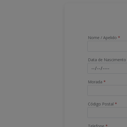
Nome / Apelido
*
Data de Nasciment
Morada
*
Código Postal
*
Telefone
*