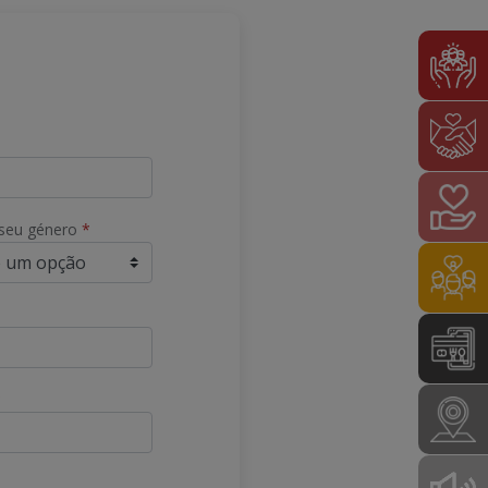
 seu género
*
*