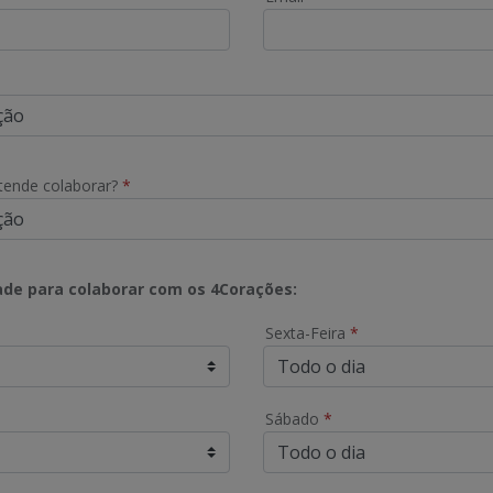
tende colaborar?
*
ade para colaborar com os 4Corações:
Sexta-Feira
*
Sábado
*