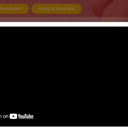
 Beneficiário
Inscrição Voluntário
de Castelo Branco
Destaques
Quem Somos
Loja