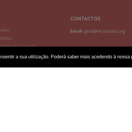
S
CONTACTOS
ativo
Email:
geral@4coracoes.org
untário
inheiro do Coração
ena de Castelo Branco
a consentir a sua utilização. Poderá saber mais acedendo à noss
tica de Privacidade
tica de Cookies
mos e Condições
ro de Reclamações
2026 Copyright©
4 Corações
. Todos os direitos reservados
Desenvolvido por:
Albinet®