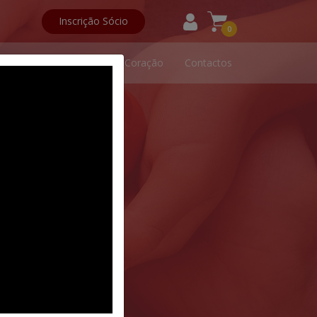
Inscrição Sócio
0
Colabore
Amigos do Coração
Contactos