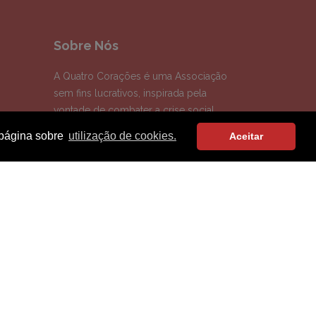
Sobre Nós
A Quatro Corações é uma Associação
sem fins lucrativos, inspirada pela
vontade de combater a crise social
gerada pela pandemia COVID 19.
a página sobre
utilização de cookies.
Aceitar