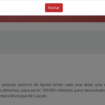
Fechar
antenas (centros de Apoio) tendo cada uma delas uma est
de alimentos para servir 100.000 refeições para necessitad
âmara Municipal de Cascais.