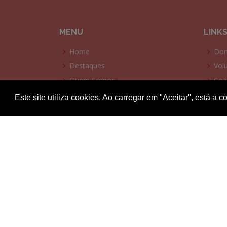
MENU
LINK
Home
Don
Destaques
Vol
Quem Somos
Coz
O que fazemos
Ant
Este site utiliza cookies. Ao carregar em "Aceitar", está 
Colabore
Polí
Amigos do Coração
Polí
Galerias
Ter
Contactos
Liv